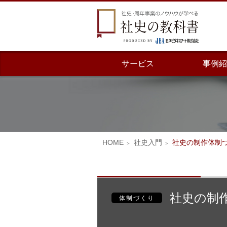
サービス
事例紹
HOME
社史入門
社史の制作体制
社史の制
体制づくり