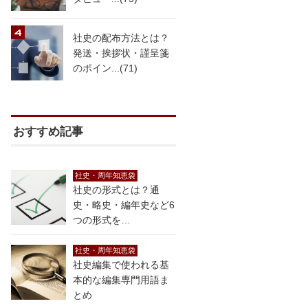
社史の配布方法とは？
発送・挨拶状・謹呈箋
のポイン...(71)
おすすめ記事
社史・周年知恵袋
社史の形式とは？通
史・略史・編年史など6
つの形式を…
社史・周年知恵袋
社史編集で使われる基
本的な編集専門用語ま
とめ