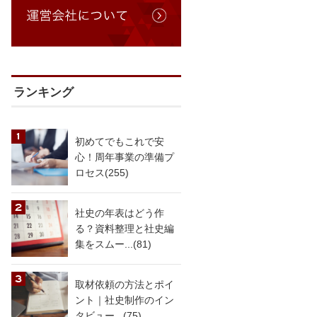
ランキング
初めてでもこれで安
心！周年事業の準備プ
ロセス(255)
社史の年表はどう作
る？資料整理と社史編
集をスムー...(81)
取材依頼の方法とポイ
ント｜社史制作のイン
タビュー...(75)