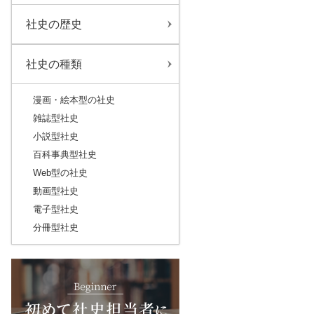
社史の歴史
社史の種類
漫画・絵本型の社史
雑誌型社史
小説型社史
百科事典型社史
Web型の社史
動画型社史
電子型社史
分冊型社史