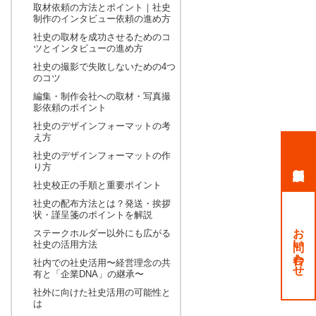
取材依頼の方法とポイント｜社史
制作のインタビュー依頼の進め方
社史の取材を成功させるためのコ
ツとインタビューの進め方
社史の撮影で失敗しないための4つ
のコツ
編集・制作会社への取材・写真撮
影依頼のポイント
社史のデザインフォーマットの考
え方
社史のデザインフォーマットの作
り方
社史校正の手順と重要ポイント
社史の配布方法とは？発送・挨拶
状・謹呈箋のポイントを解説
お問い合わせ
ステークホルダー以外にも広がる
社史の活用方法
社内での社史活用〜経営理念の共
有と「企業DNA」の継承〜
社外に向けた社史活用の可能性と
は