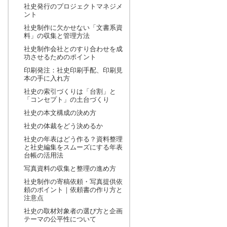
社史発行のプロジェクトマネジメ
ント
社史制作に欠かせない「文書系資
料」の収集と管理方法
社史制作会社とのすり合わせを成
功させるためのポイント
印刷発注：社史印刷手配、印刷見
本の手に入れ方
社史の索引づくりは「台割」と
「コンセプト」の土台づくり
社史の本文構成の決め方
社史の体裁をどう決めるか
社史の年表はどう作る？資料整理
と社史編集をスムーズにする年表
台帳の活用法
写真資料の収集と整理の進め方
社史制作の寄稿依頼・写真提供依
頼のポイント｜依頼書の作り方と
注意点
社史の取材対象者の選び方と企画
テーマの公平性について