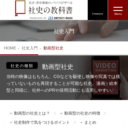
社史入門
HOME
社史入門
動画型社史
動画型社史
社史の種類
当時の映像はもちろん、CGなどを駆使し映像や写真では残
っていないものも再現することが可能な社史。漫画・絵本
型と同様に、社外へのPRや採用活動にも流用しやすい。
動画型の社史とは？
動画型の社史の特徴
社史制作で気をつけるポイント
まとめ