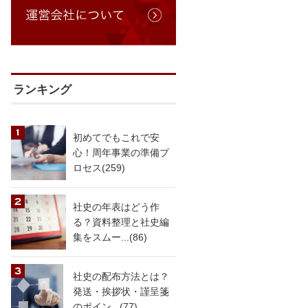
ランキング
初めてでもこれで安
心！周年事業の準備プ
ロセス(259)
社史の年表はどう作
る？資料整理と社史編
集をスムー...(86)
社史の配布方法とは？
発送・挨拶状・謹呈箋
のポイン...(77)