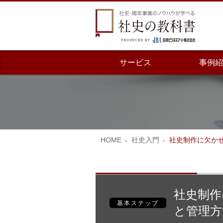
サービス
事例紹
HOME
社史入門
社史制作に欠か
社史制作
基本ステップ
と管理方