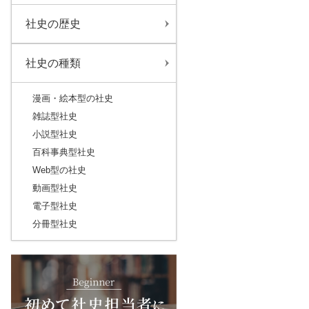
社史の歴史
社史の種類
漫画・絵本型の社史
雑誌型社史
小説型社史
百科事典型社史
Web型の社史
動画型社史
電子型社史
分冊型社史