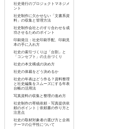
社史発行のプロジェクトマネジメ
ント
社史制作に欠かせない「文書系資
料」の収集と管理方法
社史制作会社とのすり合わせを成
功させるためのポイント
印刷発注：社史印刷手配、印刷見
本の手に入れ方
社史の索引づくりは「台割」と
「コンセプト」の土台づくり
社史の本文構成の決め方
社史の体裁をどう決めるか
社史の年表はどう作る？資料整理
と社史編集をスムーズにする年表
台帳の活用法
写真資料の収集と整理の進め方
社史制作の寄稿依頼・写真提供依
頼のポイント｜依頼書の作り方と
注意点
社史の取材対象者の選び方と企画
テーマの公平性について