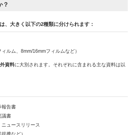
か？
は、大きく以下の2種類に分けられます：
ィルム、8mm/16mmフィルムなど）
外資料
に大別されます。それぞれに含まれる主な資料は以
券報告書
稟議書
、ニュースリリース
業提携など）