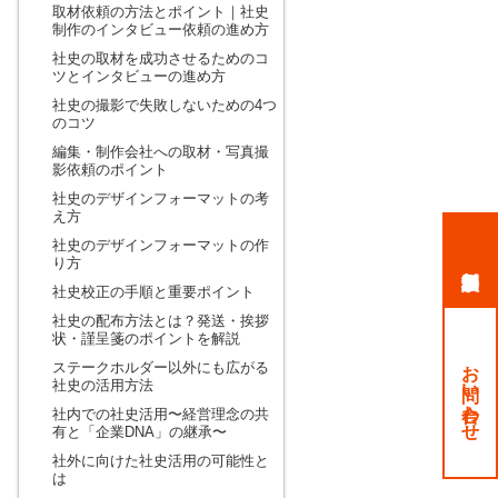
取材依頼の方法とポイント｜社史
制作のインタビュー依頼の進め方
社史の取材を成功させるためのコ
ツとインタビューの進め方
社史の撮影で失敗しないための4つ
のコツ
編集・制作会社への取材・写真撮
影依頼のポイント
社史のデザインフォーマットの考
え方
社史のデザインフォーマットの作
り方
社史校正の手順と重要ポイント
社史の配布方法とは？発送・挨拶
状・謹呈箋のポイントを解説
お問い合わせ
ステークホルダー以外にも広がる
社史の活用方法
社内での社史活用〜経営理念の共
有と「企業DNA」の継承〜
社外に向けた社史活用の可能性と
は