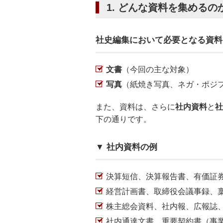
1. どんな資料を集めるの
社史編集において必要となる資料
文書
（今回の主な対象）
写真
（紙焼き写真、ネガ・ポジフ
また、資料は、さらに
社内資料
と
社
下の通りです。
▼ 社内資料の例
決算短信、決算報告書、有価証
経営計画書、取締役会議事録、
株主総会資料、社内報、広報誌
社内通達文書、重要契約書（事