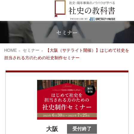
企業情報
Company
セミナー
HOME
セミナー
【大阪（サテライト開催）】はじめて社史を
担当される方のための社史制作セミナー
大阪
受付終了