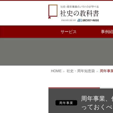
サービス
事例紹
HOME
社史・周年知恵袋
周年事
周年事業、
周年事業
っておくべ