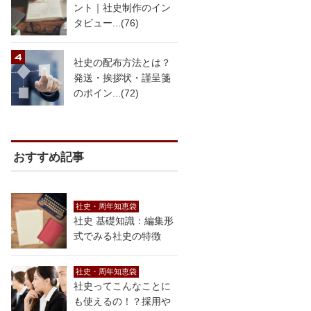
ント｜社史制作のイン
タビュー...(76)
社史の配布方法とは？
発送・挨拶状・謹呈箋
のポイン...(72)
おすすめ記事
社史・周年知恵袋
社史 基礎知識：編集形
式でみる社史の特徴
社史・周年知恵袋
社史ってこんなことに
も使えるの！？採用や